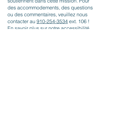
soutiennent dans cette mission. Pour
des accommodements, des questions
ou des commentaires, veuillez nous
contacter au
910-254-3534
ext. 106 !
En savoir plus sur notre accessibilité
ici
.
accès depuis l'arrêt
de bus
instructions
Cliquez
ici
pour obtenir facilement
un itinéraire depuis votre
emplacement jusqu'à CMoW !
Notre adresse est 116 Orange St.
Wilmington, NC 28401