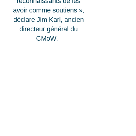
reconnaissants de les
avoir comme soutiens »,
déclare Jim Karl, ancien
directeur général du
CMoW.
Le Fonds de dotation du
CMoW a été créé en 2009
en tant que source de
financement perpétuel et
permanent pour soutenir le
CMoW. La North Carolina
Community Foundation
gère le fonds de CMoW.