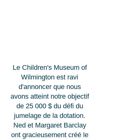
Comment puis-je
aider?
Faites un don aujourd'hui ou par le biais
d'un don planifié. Il existe plusieurs
options de don. Veuillez contacter le
directeur exécutif
hsellgren@playwilmington.org
pour plus
d'informations.
Le Children's Museum of
Wilmington est ravi
d'annoncer que nous
avons atteint notre objectif
de 25 000 $ du défi du
jumelage de la dotation.
Ned et Margaret Barclay
ont gracieusement créé le